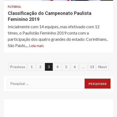
FUTEBOL
Classificação do Campeonato Paulista
Feminino 2019
​Inicialmente com 14 equipes, mas efetivado com 12
times, o Paulistão Feminino 2019 conta com a
participação dos quatro grandes do estado: Corinthians,
São Paulo,...
Leia mais
Paginação
Previous
1
2
3
4
5
6
…
13
Next
de
Pesquisar
posts
por: