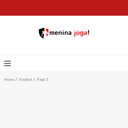
Skip
to
content
Primary
Menu
Home
Futebol
Page 3