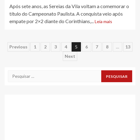
Após sete anos, as Sereias da Vila voltam a comemorar o
título do Campeonato Paulista. A conquista veio após
empate por 2×2 diante do Corinthians,...
Leia mais
Paginação
Previous
1
2
3
4
5
6
7
8
…
13
Next
de
posts
Pesquisar
por: