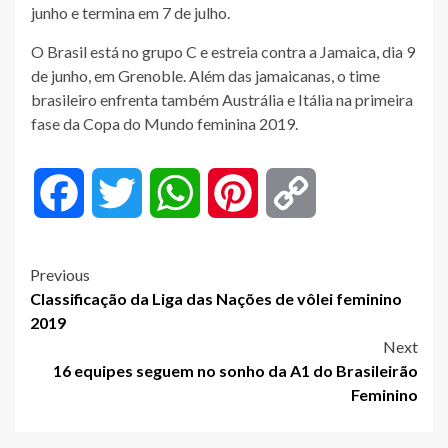
junho​ e termina em 7 de julho.
O Brasil está no grupo C e estreia contra a Jamaica, dia 9
de junho, em Grenoble. Além das jamaicanas, o time
brasileiro enfrenta também Austrália e Itália na primeira
fase da Copa do Mundo feminina 2019.
Facebook
Twitter
WhatsApp
Pinterest
Copy
Link
Post
Previous
Classificação da Liga das Nações de vôlei feminino
navigation
2019
Next
16 equipes seguem no sonho da A1 do Brasileirão
Feminino