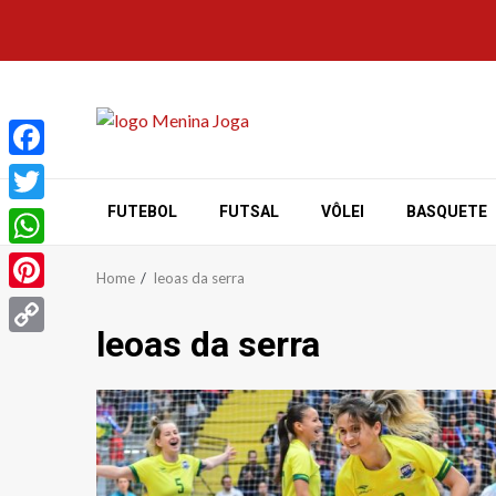
Skip
to
content
Facebook
FUTEBOL
FUTSAL
VÔLEI
BASQUETE
Twitter
WhatsApp
Home
leoas da serra
Pinterest
leoas da serra
Copy
Link