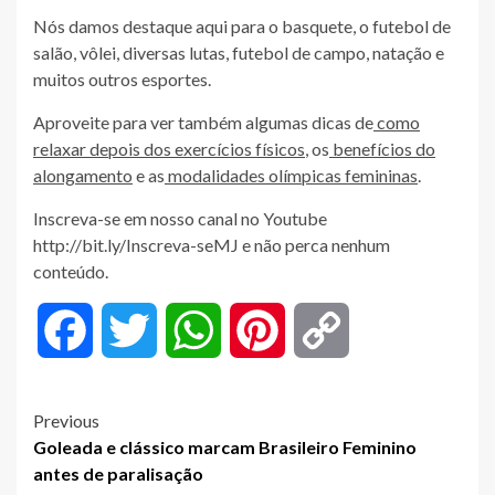
Nós damos destaque aqui para o basquete​, o futebol de
salão, vôlei, diversas lutas, futebol de campo, natação e
muitos outros esportes.
Aproveite para ver também algumas dicas de
como
relaxar depois dos exercícios físicos
, os
benefícios do
alongamento
e as
modalidades olímpicas femininas
.
Inscreva-se em nosso canal no Youtube
http://bit.ly/Inscreva-seMJ e não perca nenhum
conteúdo.
Facebook
Twitter
WhatsApp
Pinterest
Copy
Link
Post
Previous
Goleada e clássico marcam Brasileiro Feminino
navigation
antes de paralisação