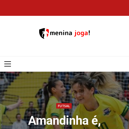
Skip
to
content
Primary
Menu
FUTSAL
Amandinha é,