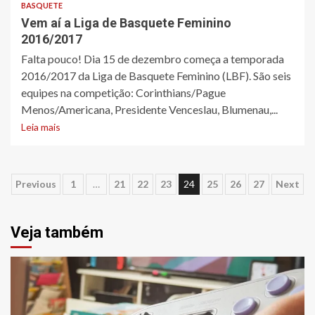
BASQUETE
Vem aí a Liga de Basquete Feminino
2016/2017
Falta pouco! Dia 15 de dezembro começa a temporada
2016/2017 da Liga de Basquete Feminino (LBF). São seis
equipes na competição: Corinthians/Pague
Menos/Americana, Presidente Venceslau, Blumenau,...
Leia mais
Paginação
Previous
1
…
21
22
23
24
25
26
27
Next
de
Veja também
posts