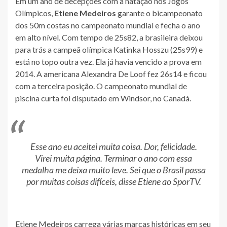
Em um ano de decepções com a natação nos Jogos
Olímpicos,
Etiene Medeiros
garante o bicampeonato
dos 50m costas no campeonato mundial e fecha o ano
em alto nível. Com tempo de 25s82, a brasileira deixou
para trás a campeã olímpica Katinka Hosszu (25s99) e
está no topo outra vez. Ela já havia vencido a prova em
2014. A americana Alexandra De Loof fez 26s14 e ficou
com a terceira posição. O campeonato mundial de
piscina curta foi disputado em Windsor, no Canadá.
Esse ano eu aceitei muita coisa. Dor, felicidade.
Virei muita página. Terminar o ano com essa
medalha me deixa muito leve. Sei que o Brasil passa
por muitas coisas difíceis, disse Etiene ao SporTV.
Etiene Medeiros carrega várias marcas históricas em seu