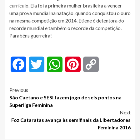
currículo. Ela foi a primeira mulher brasileira a vencer
uma prova mundial na natação, quando conquistou o ouro
na mesma competição em 2014. Etiene é detentora do
recorde mundial e também o recorde da competição.
Parabéns guerreira!
Facebook
Twitter
WhatsApp
Pinterest
Copy
Link
Post
Previous
São Caetano e SESI fazem jogo de seis pontos na
navigation
Superliga Feminina
Next
Foz Cataratas avança às semifinais da Libertadores
Feminina 2016