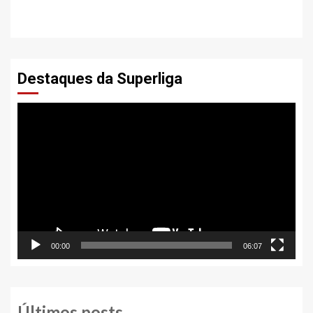
Destaques da Superliga
Tocador
de
vídeo
00:00
06:07
Últimos posts