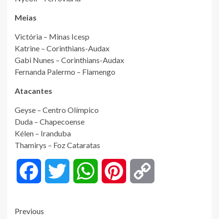
Meias
Victória – Minas Icesp
Katrine – Corinthians-Audax
Gabi Nunes – Corinthians-Audax
Fernanda Palermo – Flamengo
Atacantes
Geyse – Centro Olímpico
Duda – Chapecoense
Kélen – Iranduba
Thamirys – Foz Cataratas
Facebook
Twitter
WhatsApp
Pinterest
Copy
Link
Post
Previous