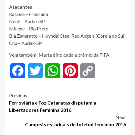
Atacantes
Rafaela – Francana
Nenê – Audax/SP
Millene – Rio Preto
Bia Zaneratto – Huyndai Steel Red Angels (Coreia do Sul)
Chu – Audax/SP
Veja também:
Marta é indicada a prêmio da FIFA
Facebook
Twitter
WhatsApp
Pinterest
Copy
Link
Post
Previous
Ferroviária e Foz Cataratas disputam a
navigation
Libertadores Feminina 2016
Next
Campeãs estaduais de futebol feminino 2016