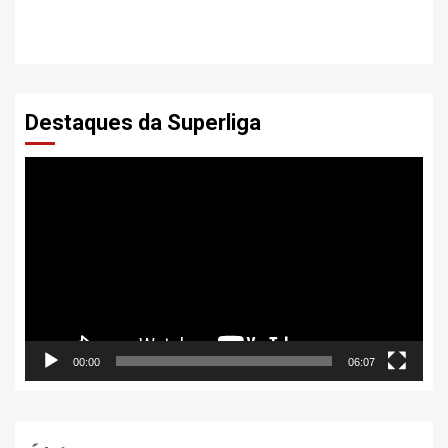
Destaques da Superliga
Tocador
de
vídeo
00:00
06:07