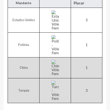
Placar
​Mandante
​3
Estados Unidos
​1
Polônia
​1
China
​3
Turquia