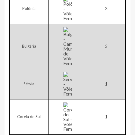
​3
Polônia
​3
Bulgária
​1
Sérvia
1
Coreia do Sul