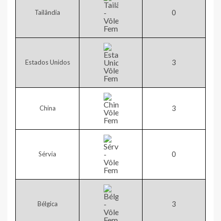
0​
Tailândia
​3
Estados Unidos
​3
China
​0
Sérvia
​3
Bélgica