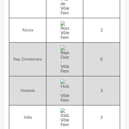
3​​​
Rússia
​0
Rep. Dominicana
​​3
Holanda
3​​
Itália