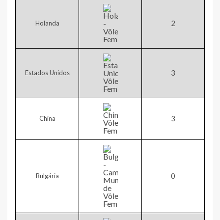
2​
Holanda
​3
Estados Unidos
3​
China
​0
Bulgária