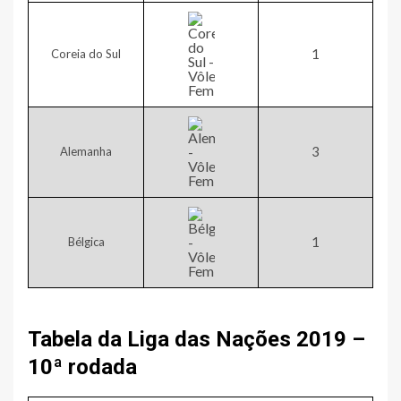
1​
Coreia do Sul
3​
Alemanha
1​
Bélgica
Tabela da Liga das Nações 2019 –
10ª rodada