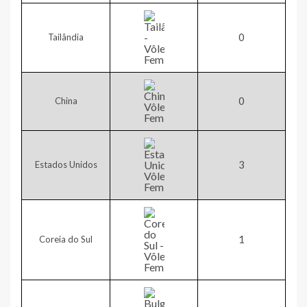
0​
Tailândia
0​
China
​3
Estados Unidos
1​
Coreia do Sul