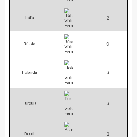
2​
Itália
​0
Rússia
​3
Holanda
​3
Turquia
​2
Brasil