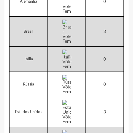
​0
Alemanha
​3
Brasil
​​0
Itália
0​​
Rússia
​3
Estados Unidos