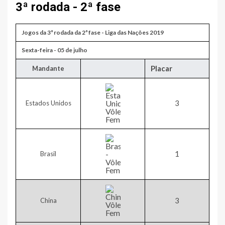
3ª rodada - 2ª fase
Jogos da 3ª rodada da 2ª fase - Liga das Nações 2019
​Sexta-feira - 05 de julho
Placar
​Mandante
​3
Estados Unidos
​1
Brasil
​3
China