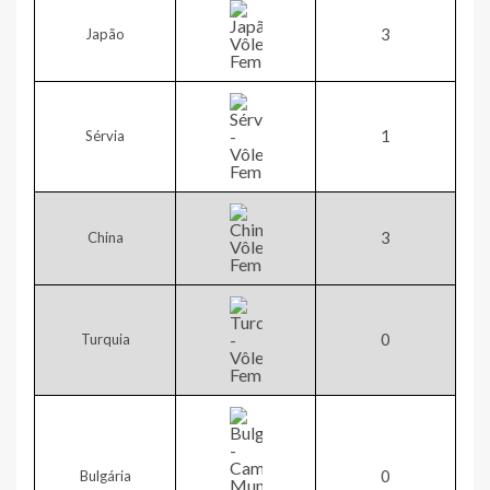
​3
Japão
1​
Sérvia
​3
China
0​
Turquia
​0
Bulgária