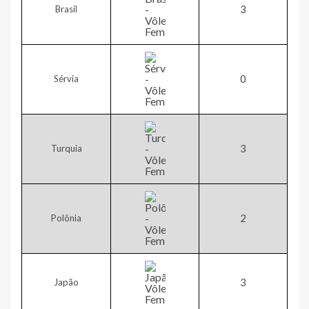
​3
Brasil
0​
Sérvia
3​
Turquia
2​
Polônia
​3
Japão