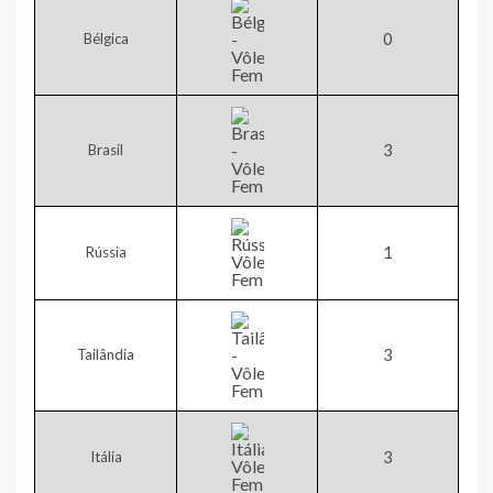
​0
Bélgica
​3
Brasil
​1
Rússia
​3
Tailândia
​3
Itália