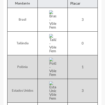
Placar
​Mandante
​3
Brasil
​0
Tailândia
1​
Polônia
​3
Estados Unidos