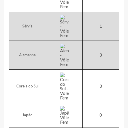
1​
Sérvia
​3
Alemanha
​3
Coreia do Sul
​0
Japão