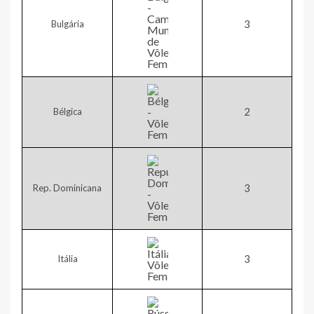
3​
Bulgária
​2
Bélgica
​​3
Rep. Dominicana
​​3
Itália