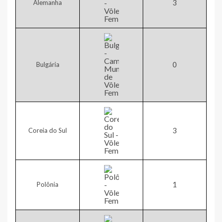
​3
Alemanha
0​
Bulgária
​3
Coreia do Sul
1​
Polônia