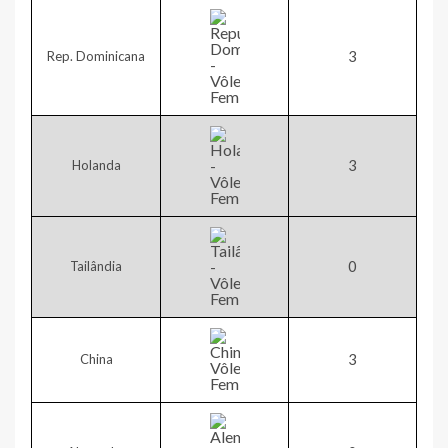
​3
Rep. Dominicana
​3
Holanda
​0
Tailândia
​3
China