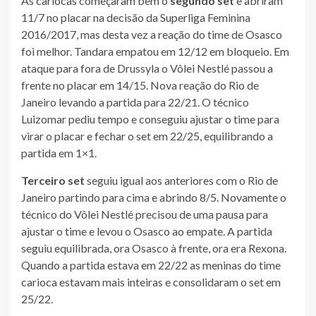
As cariocas começaram bem o
segundo set
e abriram
11/7 no placar na decisão da Superliga Feminina
2016/2017, mas desta vez a reação do time de Osasco
foi melhor. Tandara empatou em 12/12 em bloqueio. Em
ataque para fora de Drussyla o Vôlei Nestlé passou a
frente no placar em 14/15. Nova reação do Rio de
Janeiro levando a partida para 22/21. O técnico
Luizomar pediu tempo e conseguiu ajustar o time para
virar o placar e fechar o set em 22/25, equilibrando a
partida em 1×1.
Terceiro set
seguiu igual aos anteriores com o Rio de
Janeiro partindo para cima e abrindo 8/5. Novamente o
técnico do Vôlei Nestlé precisou de uma pausa para
ajustar o time e levou o Osasco ao empate. A partida
seguiu equilibrada, ora Osasco à frente, ora era Rexona.
Quando a partida estava em 22/22 as meninas do time
carioca estavam mais inteiras e consolidaram o set em
25/22.