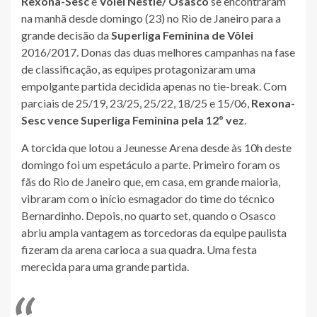
Rexona-Sesc
e
Vôlei Nestlé/ Osasco
se encontraram
na manhã desde domingo (23) no Rio de Janeiro para a
grande decisão da
Superliga Feminina de Vôlei
2016/2017. Donas das duas melhores campanhas na fase
de classificação, as equipes protagonizaram uma
empolgante partida decidida apenas no tie-break. Com
parciais de 25/19, 23/25, 25/22, 18/25 e 15/06,
Rexona-
Sesc vence Superliga Feminina pela 12º vez
.
A torcida que lotou a Jeunesse Arena desde às 10h deste
domingo foi um espetáculo a parte. Primeiro foram os
fãs do Rio de Janeiro que, em casa, em grande maioria,
vibraram com o início esmagador do time do técnico
Bernardinho. Depois, no quarto set, quando o Osasco
abriu ampla vantagem as torcedoras da equipe paulista
fizeram da arena carioca a sua quadra. Uma festa
merecida para uma grande partida.