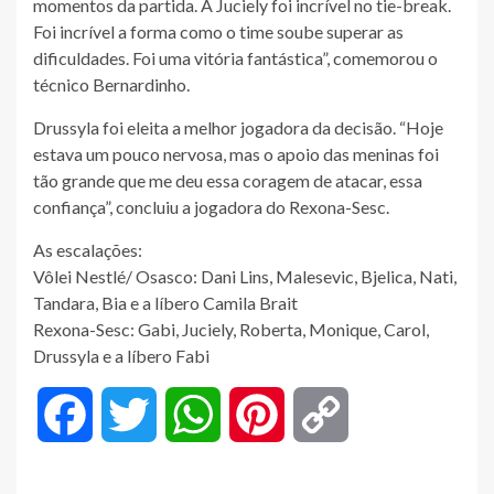
momentos da partida. A Juciely foi incrível no tie-break.
Foi incrível a forma como o time soube superar as
dificuldades. Foi uma vitória fantástica”, comemorou o
técnico Bernardinho.
Drussyla foi eleita a melhor jogadora da decisão. “Hoje
estava um pouco nervosa, mas o apoio das meninas foi
tão grande que me deu essa coragem de atacar, essa
confiança”, concluiu a jogadora do Rexona-Sesc.
As escalações:
Vôlei Nestlé/ Osasco: Dani Lins, Malesevic, Bjelica, Nati,
Tandara, Bia e a líbero Camila Brait
Rexona-Sesc: Gabi, Juciely, Roberta, Monique, Carol,
Drussyla e a líbero Fabi
Facebook
Twitter
WhatsApp
Pinterest
Copy
Link