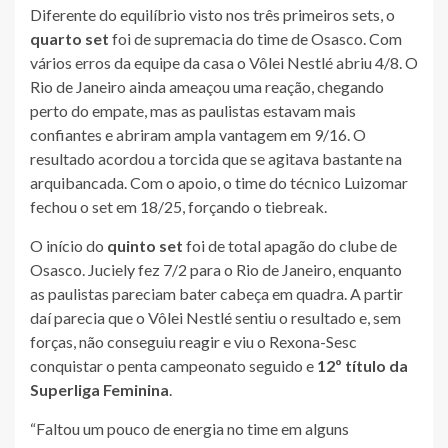
Diferente do equilíbrio visto nos três primeiros sets, o
quarto set
foi de supremacia do time de Osasco. Com
vários erros da equipe da casa o Vôlei Nestlé abriu 4/8. O
Rio de Janeiro ainda ameaçou uma reação, chegando
perto do empate, mas as paulistas estavam mais
confiantes e abriram ampla vantagem em 9/16. O
resultado acordou a torcida que se agitava bastante na
arquibancada. Com o apoio, o time do técnico Luizomar
fechou o set em 18/25, forçando o tiebreak.
O início do
quinto set
foi de total apagão do clube de
Osasco. Juciely fez 7/2 para o Rio de Janeiro, enquanto
as paulistas pareciam bater cabeça em quadra. A partir
daí parecia que o Vôlei Nestlé sentiu o resultado e, sem
forças, não conseguiu reagir e viu o Rexona-Sesc
conquistar o penta campeonato seguido e
12º título da
Superliga Feminina
.
“Faltou um pouco de energia no time em alguns