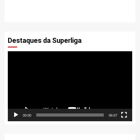
Destaques da Superliga
Tocador
de
vídeo
00:00
06:07