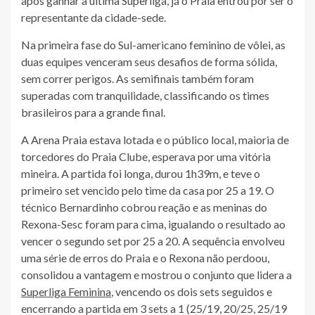
após ganhar a última Superliga, já o Praia entrou por ser o
representante da cidade-sede.
Na primeira fase do Sul-americano feminino de vôlei, as
duas equipes venceram seus desafios de forma sólida,
sem correr perigos. As semifinais também foram
superadas com tranquilidade, classificando os times
brasileiros para a grande final.
A Arena Praia estava lotada e o público local, maioria de
torcedores do Praia Clube, esperava por uma vitória
mineira. A partida foi longa, durou 1h39m, e teve o
primeiro set vencido pelo time da casa por 25 a 19. O
técnico Bernardinho cobrou reação e as meninas do
Rexona-Sesc foram para cima, igualando o resultado ao
vencer o segundo set por 25 a 20. A sequência envolveu
uma série de erros do Praia e o Rexona não perdoou,
consolidou a vantagem e mostrou o conjunto que lidera a
Superliga Feminina
, vencendo os dois sets seguidos e
encerrando a partida em 3 sets a 1 (25/19, 20/25, 25/19