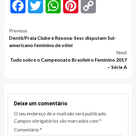
Facebook
Twitter
WhatsApp
Pinterest
Copy
Link
Post
Previous
Dentil/Praia Clube e Rexona-Sesc disputam Sul-
navigation
americano feminino de vôlei
Next
Tudo sobre o Campeonato Brasileiro Feminino 2017
– Série A
Deixe um comentário
O seu endereço de e-mail não será publicado.
Campos obrigatórios são marcados com
*
Comentário
*