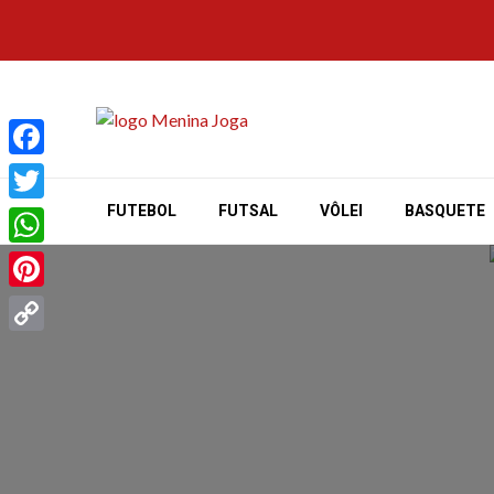
Skip
to
content
Facebook
FUTEBOL
FUTSAL
VÔLEI
BASQUETE
Twitter
WhatsApp
Pinterest
Copy
Link