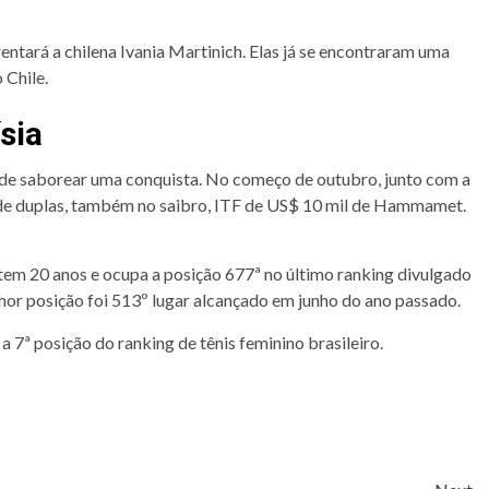
rentará a chilena Ivania Martinich. Elas já se encontraram uma
 Chile.
sia
pode saborear uma conquista. No começo de outubro, junto com a
ia de duplas, também no saibro, ITF de US$ 10 mil de Hammamet.
 tem 20 anos e ocupa a posição 677ª no último ranking divulgado
hor posição foi 513º lugar alcançado em junho do ano passado.
 7ª posição do ranking de tênis feminino brasileiro.