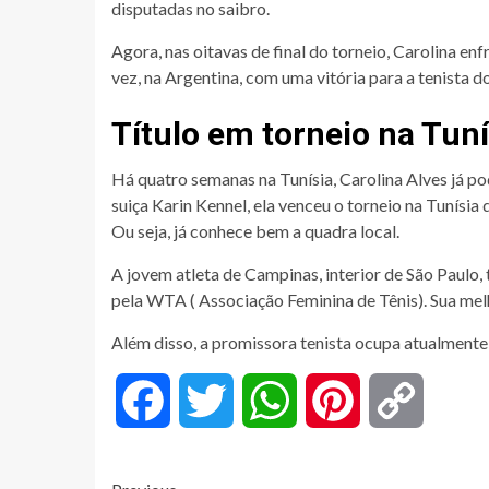
disputadas no saibro.
Agora, nas oitavas de final do torneio, Carolina enf
vez, na Argentina, com uma vitória para a tenista do
Título em torneio na Tuní
Há quatro semanas na Tunísia, Carolina Alves já 
suiça Karin Kennel, ela venceu o torneio na Tunís
Ou seja, já conhece bem a quadra local.
A jovem atleta de Campinas, interior de São Paulo,
pela WTA ( Associação Feminina de Tênis). Sua mel
Além disso, a promissora tenista ocupa atualmente a
Facebook
Twitter
WhatsApp
Pinterest
Copy
Link