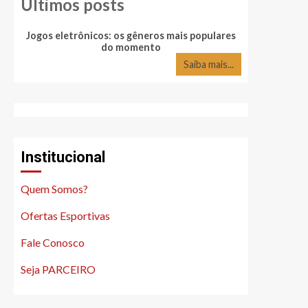
Últimos posts
Jogos eletrônicos: os gêneros mais populares
Quais são 
do momento
Saiba mais...
Institucional
Quem Somos?
Ofertas Esportivas
Fale Conosco
Seja PARCEIRO