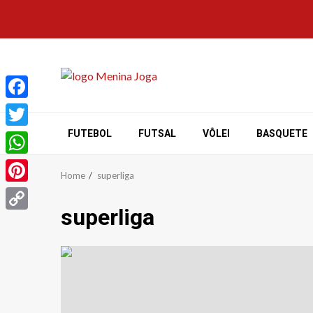
Skip
to
content
Facebook
FUTEBOL
FUTSAL
VÔLEI
BASQUETE
Twitter
WhatsApp
Home
superliga
Pinterest
superliga
Copy
Link