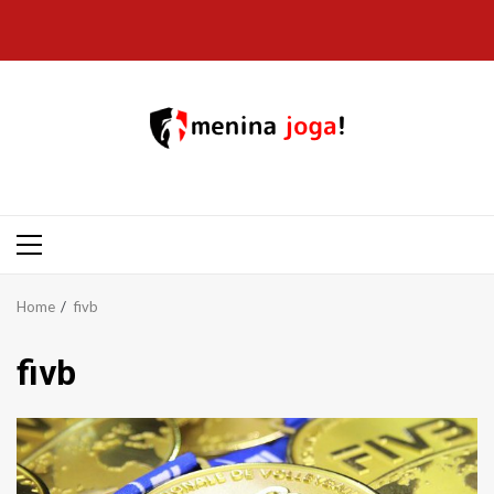
Skip
to
content
Primary
Menu
Home
fivb
fivb