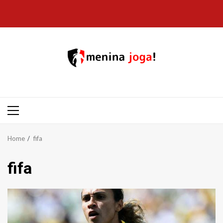
Skip
to
content
Primary
Menu
Home
fifa
fifa