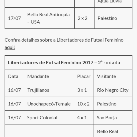
Agua Lluvia
Bello Real Antioquia
17/07
2 x 2
Palestino
– USA
Confira detalhes sobre a Libertadores de Futsal Feminino
aqui!
Libertadores de Futsal Feminino 2017
– 2
ª rodada
Data
Mandante
Placar
Visitante
16/07
Trujillanos
3 x 1
Rio Negro City
16/07
Unochapecó/Female
10 x 2
Palestino
16/07
Sport Colonial
4 x 1
San Borja
Bello Real