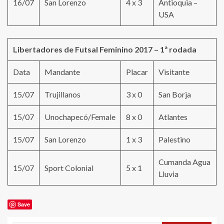
16/07
San Lorenzo
4 x 3
Antioquia –
USA
Libertadores de Futsal Feminino 2017
–
1ª rodada
Data
Mandante
Placar
Visitante
15/07
Trujillanos
3 x 0
San Borja
15/07
Unochapecó/Female
8 x 0
Atlantes
15/07
San Lorenzo
1 x 3
Palestino
Cumanda Agua
15/07
Sport Colonial
5 x 1
Lluvia
Save