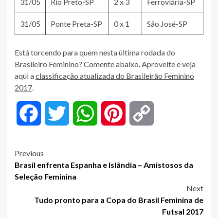
31/05
Rio Preto-SP
2 x 3
Ferroviária-SP
31/05
Ponte Preta-SP
0 x 1
São José-SP
Está torcendo para quem nesta última rodada do
Brasileiro Feminino? Comente abaixo. Aproveite e veja
aqui a
classificação atualizada do Brasileirão Feminino
2017
.
Facebook
Twitter
WhatsApp
Pinterest
Copy
Link
Post
Previous
Brasil enfrenta Espanha e Islândia – Amistosos da
navigation
Seleção Feminina
Next
Tudo pronto para a Copa do Brasil Feminina de
Futsal 2017