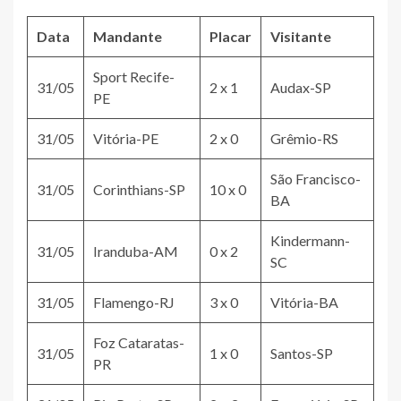
Data
Mandante
Placar
Visitante
Sport Recife-
31/05
2 x 1
Audax-SP
PE
31/05
Vitória-PE
2 x 0
Grêmio-RS
São Francisco-
31/05
Corinthians-SP
10 x 0
BA
Kindermann-
31/05
Iranduba-AM
0 x 2
SC
31/05
Flamengo-RJ
3 x 0
Vitória-BA
Foz Cataratas-
31/05
1 x 0
Santos-SP
PR