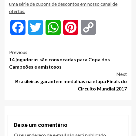
uma série de cupons de descontos em nosso canal de
ofertas.
Facebook
Twitter
WhatsApp
Pinterest
Copy
Link
Post
Previous
14 jogadoras são convocadas para Copa dos
navigation
Campeões e amistosos
Next
Brasileiras garantem medalhas na etapa Finals do
Circuito Mundial 2017
Deixe um comentário
O seu endereço de e-mail não será publicado.