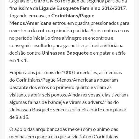
O ginásio Centro Cívico foi palco da segunda partida da
finalíssima da
Liga de Basquete Feminino 2016/2017
.
Jogando em casa, o
Corinthians/Pague
Menos/Americana
entrou em quadra pressionados para
reverter a derrota na primeira partida. Após muitos erros
no período inicial, o time alvinegro se encontrou e
conseguiu resultado para garantir a primeira vitória na
decisão contra
Uninassau Basquete
e empatar a série
em 1 x 1.
Empurradas por mais de 1000 torcedores, as meninas
do Corinthians/Pague Menos/Americana abusaram
bastante dos erros no primeiro quarto e viram as
visitantes abrir seis pontos. Ainda nervosas, elas tiveram
algumas falhas de bandeja e viram as adversárias do
Uninassau Basquete vencer a primeira parte com placar
de 8 a 15.
O apoio das arquibancadas mexeu com o animo das
meninas em quadra e o que se viu foi um Corinthians