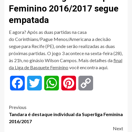
Feminino 2016/2017 segue
empatada
E agora? Após as duas partidas na casa
do Corinthians/Pague Menos/Americana a decisão
segue para Recife (PE), onde serão realizadas as duas
próximas partidas. O jogo 3 acontece na sexta-feira (28),
às 21h, no ginásio Wilson Campos. Mais detalhes da
final
da Liga de Basquete Feminino
você encontra aqui.
Facebook
Twitter
WhatsApp
Pinterest
Copy
Link
Post
Previous
Tandara é destaque individual da Superliga Feminina
navigation
2016/2017
Next