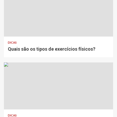
DICAS
Quais são os tipos de exercícios físicos?
DICAS
Dicas para fazer compras mais saudáveis no
supermercado
DICAS