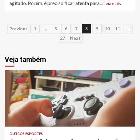
agitado. Porém, é preciso ficar atenta para...
Leia mais
Paginação
Previous
1
…
5
6
7
8
9
10
11
…
27
Next
de
posts
Veja também
OUTROS ESPORTES