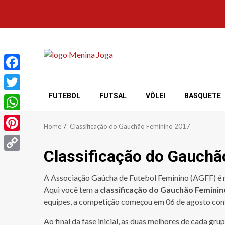
Skip
to
content
Facebook
FUTEBOL
FUTSAL
VÔLEI
BASQUETE
Twitter
WhatsApp
Home
Classificação do Gauchão Feminino 2017
Pinterest
Classificação do Gauchã
Copy
Link
A Associação Gaúcha de Futebol Feminino (AGFF) é r
Aqui você tem a
classificação do Gauchão Feminin
equipes, a competição começou em 06 de agosto com 
Ao final da fase inicial, as duas melhores de cada g