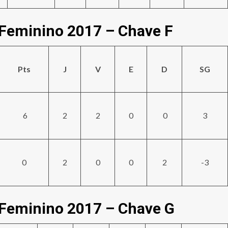
 Feminino 2017 – Chave F
Pts
J
V
E
D
SG
6
2
2
0
0
3
0
2
0
0
2
-3
 Feminino 2017 – Chave G