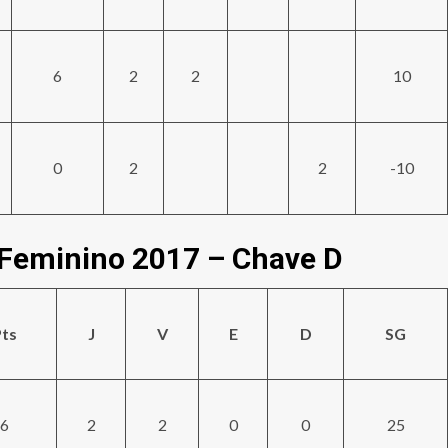
6
2
2
10
0
2
2
-10
 Feminino 2017 – Chave D
ts
J
V
E
D
SG
6
2
2
0
0
25