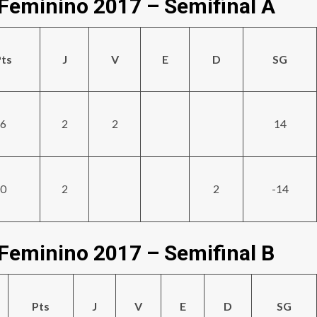
Feminino 2017 – Semifinal A
ts
J
V
E
D
SG
6
2
2
14
0
2
2
-14
Feminino 2017 – Semifinal B
Pts
J
V
E
D
SG