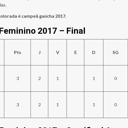
das.
 colorada é campeã gaúcha 2017.
Feminino 2017 – Final
Pts
J
V
E
D
SG
3
2
1
1
0
3
2
1
1
0