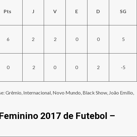
Pts
J
V
E
D
SG
6
2
2
0
0
5
0
2
0
0
2
-5
e: Grêmio, Internacional, Novo Mundo, Black Show, João Emílio,
 Feminino 2017 de Futebol –