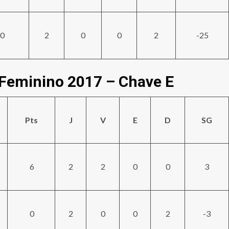
0
2
0
0
2
-25
 Feminino 2017 – Chave E
Pts
J
V
E
D
SG
6
2
2
0
0
3
0
2
0
0
2
-3